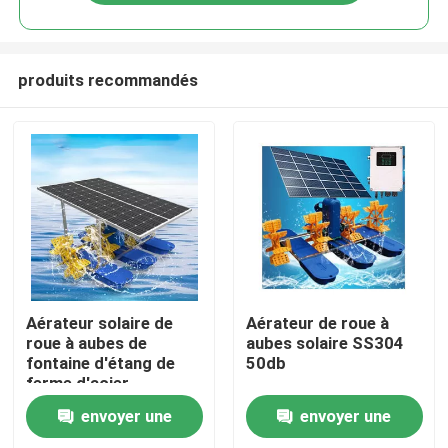
produits recommandés
Maison
Aérateur solaire de
Aérateur de roue à
roue à aubes de
aubes solaire SS304
fontaine d'étang de
50db
Produits
ferme d'acier
inoxydable de 10W
envoyer une
envoyer une
50m2 pour l'étang de
Vidéos
poissons