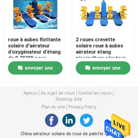
Aérateur solaire de roue de palette
Aérateur d'étang de roue d'eau
roue à aubes flottante
2 roues crevette
solaire d'aérateur
solaire roue à aubes
d'oxygénateur d'étang
aérateur étang
Aérateur d'exploitation de pisciculture
de 0.75KW pour
pisciculture aérateur
l'étang à poissons
5000m2
envoyer une
envoyer une
Aérateur extérieur de flottement
demande
demande
Aperçu
Au sujet de nous
Contactez-nous
Aérateur de roue à aubes
Desktop Site
Plan du site
Privacy Policy
Pompe à eau d'étang à poissons
Aérateur de surface à énergie solaire
China aérateur solaire de roue de palette de 2m