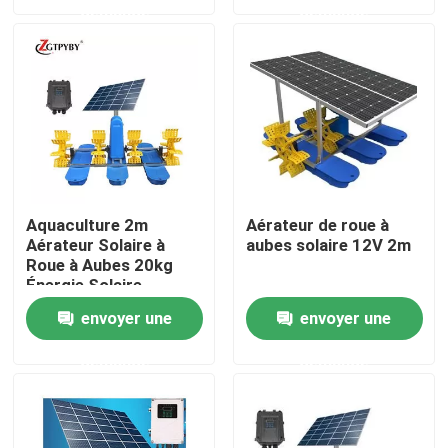
demande
demande
Au sujet de nous
Visite d'usine
Contrôle de qualité
Aquaculture 2m
Aérateur de roue à
Aérateur Solaire à
aubes solaire 12V 2m
Contactez-nous
Roue à Aubes 20kg
Énergie Solaire
Demandez une citation
envoyer une
envoyer une
demande
demande
Aérateur de roue de palette d'étang
Aérateur de roue de palette d'aquiculture