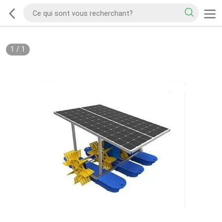
1
/
1