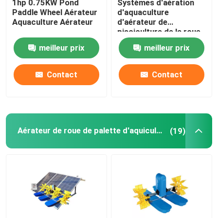
1hp 0.75KW Pond
Systèmes d'aération
Paddle Wheel Aérateur
d'aquaculture
Aquaculture Aérateur
d'aérateur de
Pompe à eau à énergie solaire
pisciculture de la roue
à aubes 1hp 380v
meilleur prix
meilleur prix
Oxygénateur d'étang à poissons
Contact
Contact
Aérateur de montée subite
Aérateur de roue de palette d'aquiculture
(19)