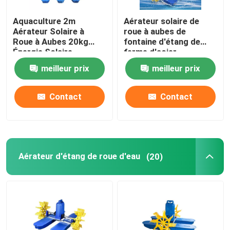
Aquaculture 2m
Aérateur solaire de
Aérateur Solaire à
roue à aubes de
Roue à Aubes 20kg
fontaine d'étang de
Énergie Solaire
ferme d'acier
inoxydable de 10W
meilleur prix
meilleur prix
50m2 pour l'étang de
poissons
Contact
Contact
Aérateur d'étang de roue d'eau
(20)