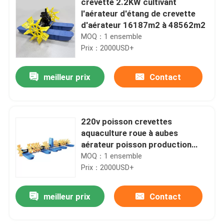
crevette 2.2KW cultivant
l'aérateur d'étang de crevette
d'aérateur 16187m2 à 48562m2
MOQ：1 ensemble
Prix：2000USD+
meilleur prix
Contact
220v poisson crevettes
aquaculture roue à aubes
aérateur poisson production
ferme étang barboteur
MOQ：1 ensemble
Prix：2000USD+
meilleur prix
Contact