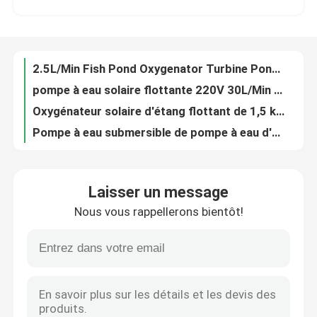
pompe à eau solaire flottante 220V 30L/Min type submersible 20kg solides solubles
Oxygénateur solaire d'étang flottant de 1,5 kg pour étang à poissons de crevettes
Au sujet de nous
Pompe à eau submersible de pompe à eau d'énergie solaire de 220V 30m 20kg
Générateur d'oxygène de concentrateur d'oxygène d'étang à poissons d'AC DC pour l'étang à poissons
Visite d'usine
Pompe submersible solaire submersible à eau de 50 mm de diamètre d'entrée 1hp
pompe à eau d'acier inoxydable adaptée aux besoins du client par 220V de la pompe à eau de l'énergie solaire 30L/Min
Contrôle de qualité
5m Black Lake Pond Oxygenator Solar Oxygen Turbine Grand oxygénateur de bassin
aérateur d'aquiculture d'aérateur de montée subite de ver de 16:1 de 14:1 pour le traitement des eaux résiduaires industriel
Contactez-nous
30m Tête 50mm Dia Sunculture Solar 12v DC Pompe à eau solaire
Laisser un message
traitement des eaux usées flottant d'aérateurs d'aérateurs de la montée subite 34rpm 2.4kg/Kwh avec le flotteur de HDPE
Nous vous rappellerons bientôt!
10W 1.5kg Oxygénateur d'étang à poissons Durable ABS Oxygénateur à énergie solaire
Demandez une citation
pompe submersible solaire d'OIN de pompe à eau de l'énergie solaire 2.2KW pour des étangs
Oxygénateur d'approvisionnement en oxygène d'oxygénateur d'étang d'ABS 5m pour l'aquarium d'étang de poissons
Aérateur de roue de palette d'étang
Pisciculture à grande vitesse d'aérateur de la montée subite 34rpm pour la vague faisant la force ≥70m/S²
20kg Pompe à eau solaire Upsc 50dB Niveau de bruit 220V 1 HP Pompe à eau solaire
Aérateur de roue de palette d'aquiculture