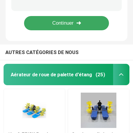
Oxygénateur d'étang à poissons 25 x 15 x 20 cm 2,5 l/min oxygénateur d'étang à énergie solaire
Système d'aération flottant d'aérateur de montée subite du cuivre 304SS 3PH avec le réducteur de style de ver
Aérateur solaire de roue de palette
aérateur à faible bruit de pisciculture d'aérateur de la montée subite 55kgs pour la couverture 4002m2
Aérateurs de surface flottants à haut rendement Eaux usées à faible bruit
Aérateur d'étang de roue d'eau
AUTRES CATÉGORIES DE NOUS
Aérateur d'exploitation de pisciculture
Aérateur extérieur de flottement
Aérateur de roue de palette d'étang
(25)
Aérateur de roue à aubes
Pompe à eau d'étang à poissons
Aérateur de surface à énergie solaire