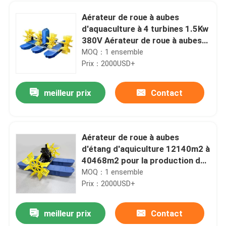
Aérateur de roue à aubes
d'aquaculture à 4 turbines 1.5Kw
380V Aérateur de roue à aubes
solaire
MOQ：1 ensemble
Prix：2000USD+
meilleur prix
Contact
Aérateur de roue à aubes
d'étang d'aquiculture 12140m2 à
Maison
40468m2 pour la production de
poissons
MOQ：1 ensemble
Prix：2000USD+
Produits
meilleur prix
Contact
2.5L/Min Fish Pond Oxygenator Turbine Pond 25 X 15 X 20cm
Vidéos