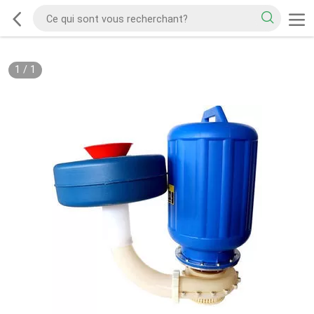
1
/
1