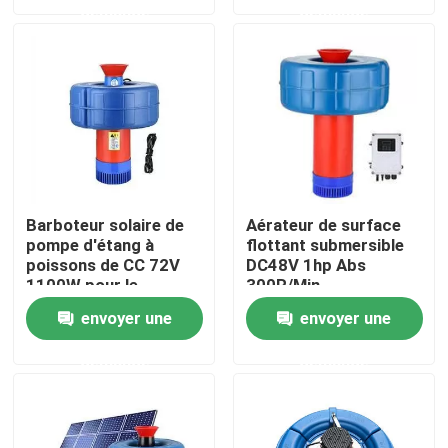
demande
demande
Au sujet de nous
Visite d'usine
Contrôle de qualité
Barboteur solaire de
Aérateur de surface
pompe d'étang à
flottant submersible
Contactez-nous
poissons de CC 72V
DC48V 1hp Abs
1100W pour le
300R/Min
système d'aération
Demandez une citation
envoyer une
envoyer une
flottant d'oxygénateur
d'étang
demande
demande
Aérateur de roue de palette d'étang
Aérateur de roue de palette d'aquiculture