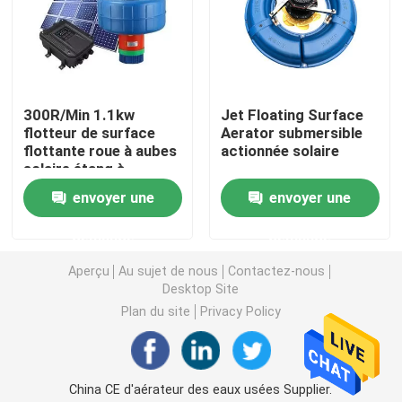
Aérateur solaire de roue de palette
Aérateur d'étang de roue d'eau
300R/Min 1.1kw
Jet Floating Surface
flotteur de surface
Aerator submersible
flottante roue à aubes
actionnée solaire
Aérateur d'exploitation de pisciculture
solaire étang à
poissons flotteur
envoyer une
envoyer une
d'éclaboussures
Aérateur extérieur de flottement
demande
demande
Aperçu
Au sujet de nous
Contactez-nous
Aérateur de roue à aubes
Desktop Site
Plan du site
Privacy Policy
Pompe à eau d'étang à poissons
Aérateur de surface à énergie solaire
China CE d'aérateur des eaux usées Supplier.