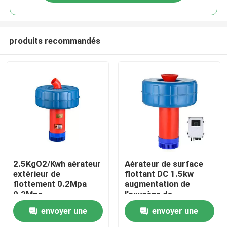
produits recommandés
Maison
2.5KgO2/Kwh aérateur
Aérateur de surface
extérieur de
flottant DC 1.5kw
flottement 0.2Mpa
augmentation de
Produits
0.3Mpa
l'oxygène de
l'aquaculture de la
envoyer une
envoyer une
pisciculture
Vidéos