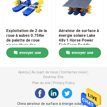
Aérateur solaire de roue de palette
Aérateur d'étang de roue d'eau
Exploitation de 2 de la
Aérateur de surface à
roue à aubes 0.75Kw
énergie solaire Lake
de palette de roue
48v 1 Horse Power
Aérateur d'exploitation de pisciculture
pisciculture des
Fish Farm Paddle
aérateurs 380V
Wheel Aerator
envoyer une
envoyer une
flottant l'étang solaire
Aérateur extérieur de flottement
demande
demande
Aperçu
Au sujet de nous
Contactez-nous
Aérateur de roue à aubes
Desktop Site
Plan du site
Privacy Policy
Pompe à eau d'étang à poissons
Aérateur de surface à énergie solaire
China aérateur de surface à énergie solaire 3 ''