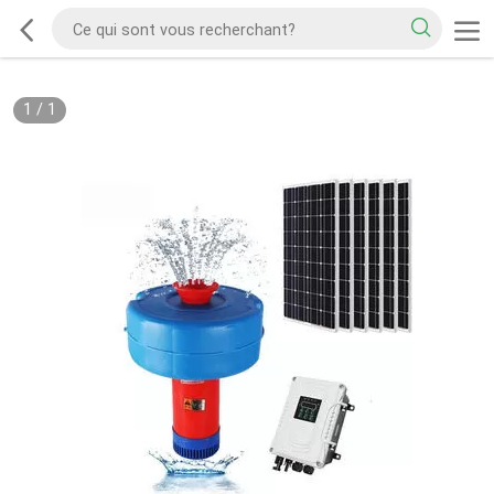
1
/
1