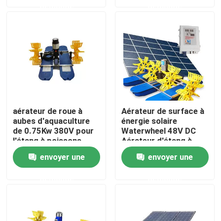
demande
demande
Au sujet de nous
Visite d'usine
Contrôle de qualité
aérateur de roue à
Aérateur de surface à
aubes d'aquaculture
énergie solaire
Contactez-nous
de 0.75Kw 380V pour
Waterwheel 48V DC
l'étang à poissons
Aérateur d'étang à
1000m2
poissons 333m2
Demandez une citation
envoyer une
envoyer une
demande
demande
Aérateur de roue de palette d'étang
Aérateur de roue de palette d'aquiculture