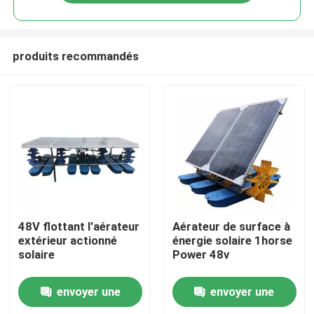
produits recommandés
Maison
48V flottant l'aérateur
Aérateur de surface à
extérieur actionné
énergie solaire 1horse
solaire
Power 48v
Produits
envoyer une
envoyer une
Vidéos