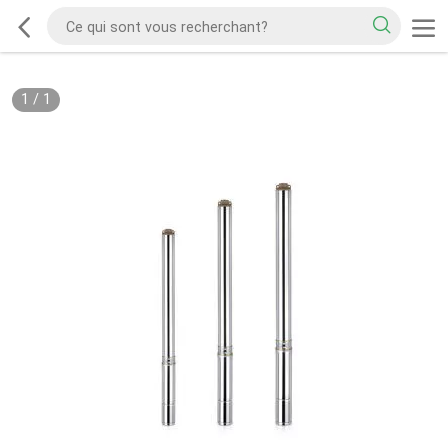
1
/
1