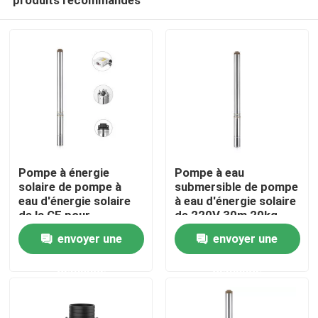
Pompe à énergie
Pompe à eau
solaire de pompe à
submersible de pompe
eau d'énergie solaire
à eau d'énergie solaire
de la CE pour
de 220V 30m 20kg
Maison
l'agriculture 2200W
envoyer une
envoyer une
demande
demande
Produits
Vidéos