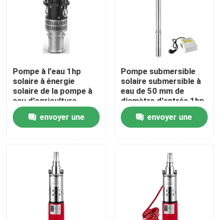
Au sujet de nous
Visite d'usine
Pompe à l'eau 1hp
Pompe submersible
solaire à énergie
solaire submersible à
Contrôle de qualité
solaire de la pompe à
eau de 50 mm de
eau d'agriculture
diamètre d'entrée 1hp
20VDC Sunculture
envoyer une
envoyer une
Contactez-nous
demande
demande
Demandez une citation
Aérateur de roue de palette d'étang
Aérateur de roue de palette d'aquiculture