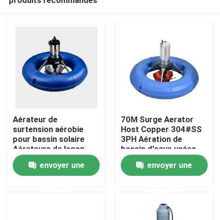
Aérateur de
70M Surge Aerator
surtension aérobie
Host Copper 304#SS
pour bassin solaire
3PH Aération de
Aérateurs de lagon
bassin d'eaux usées
Maison
flottants 55kgs
envoyer une
envoyer une
1.35kg/H
demande
demande
Produits
Vidéos