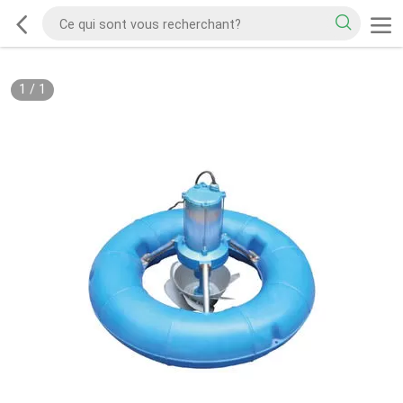
1
/
1