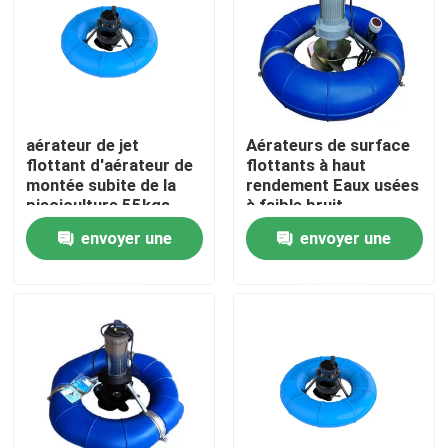
Au sujet de nous
Visite d'usine
aérateur de jet
Aérateurs de surface
flottant d'aérateur de
flottants à haut
Contrôle de qualité
montée subite de la
rendement Eaux usées
pisciculture 55kgs
à faible bruit
pour la couverture
envoyer une
envoyer une
4002m2
Contactez-nous
demande
demande
Demandez une citation
Aérateur de roue de palette d'étang
Aérateur de roue de palette d'aquiculture