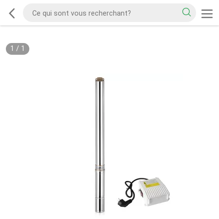
1
/
1