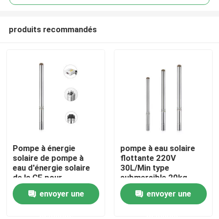
produits recommandés
Pompe à énergie
pompe à eau solaire
Maison
solaire de pompe à
flottante 220V
eau d'énergie solaire
30L/Min type
de la CE pour
submersible 20kg
Produits
l'agriculture 2200W
solides solubles
envoyer une
envoyer une
demande
demande
Vidéos