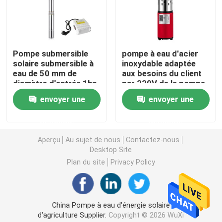
Aérateur solaire de roue de palette
Pompe submersible
pompe à eau d'acier
Aérateur d'étang de roue d'eau
solaire submersible à
inoxydable adaptée
eau de 50 mm de
aux besoins du client
diamètre d'entrée 1hp
par 220V de la pompe
Aérateur d'exploitation de pisciculture
à eau de l'énergie
envoyer une
envoyer une
solaire 30L/Min
Aérateur extérieur de flottement
demande
demande
Aperçu
Au sujet de nous
Contactez-nous
Desktop Site
Aérateur de roue à aubes
Plan du site
Privacy Policy
Pompe à eau d'étang à poissons
China Pompe à eau d'énergie solaire
Aérateur de surface à énergie solaire
d'agriculture Supplier.
Copyright © 2026 WuXi