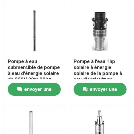
Au sujet de nous
Visite d'usine
Contrôle de qualité
Pompe à eau
Pompe à l'eau 1hp
submersible de pompe
solaire à énergie
à eau d'énergie solaire
solaire de la pompe à
Contactez-nous
de 220V 30m 20kg
eau d'agriculture
20VDC Sunculture
envoyer une
envoyer une
Demandez une citation
demande
demande
Aérateur de roue de palette d'étang
Aérateur de roue de palette d'aquiculture